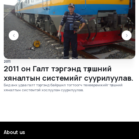
2013 он Дугуйн х
энд түлшний
системийг нэвтрүүл
ийг суурилуулав.
Тээврийн хэрэгслийн дугуйн даралтыг 
огтоогч төхөөрөмжийг түлшний
мэдрэгчийн тусламжтай операторын к
илуулав.
боломжтой шийдлийг нийлүүлж эхлэв.
About us