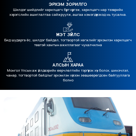
ЭРХЭМ ЗОРИЛГО
Шилдэг шийдлийг харилцагч бүрт хүргэж, харилцагч нар тээврийн
хэрэгслийн ашиглалтаа сайжруулж, ашгаа нэмэгдүүлэхэд нь тусална.
ҮНЭТ ЗҮЙЛС
Бид шударга ёс, шилдэг байдал, тогтвортой хөгжлийг эрхэмлэн харилцагч
төвтэй хамтын ажиллагааг чухалчилна
АЛСЫН ХАРАА
Монгол Улсын аж үйлдвэрийн өөрчлөлтийн тэргүүлэх хүч болох, шинэчлэл,
чанар, тогтвортой байдлыг эрхэмлэн хүлээн зөвшөөрөгдсөн байгууллага
болно