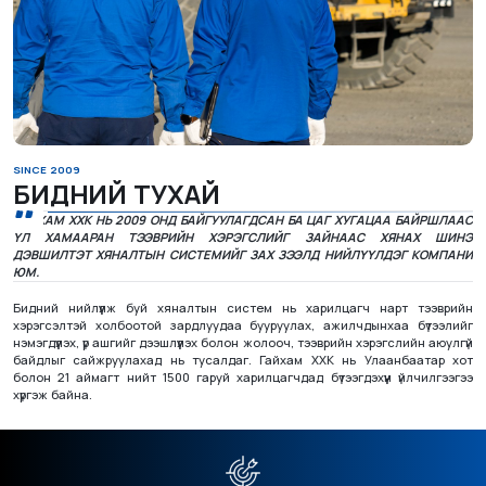
SINCE 2009
БИДНИЙ ТУХАЙ
ГАЙХАМ ХХК НЬ 2009 ОНД БАЙГУУЛАГДСАН БА ЦАГ ХУГАЦАА БАЙРШЛААС
ҮЛ ХАМААРАН ТЭЭВРИЙН ХЭРЭГСЛИЙГ ЗАЙНААС ХЯНАХ ШИНЭ
ДЭВШИЛТЭТ ХЯНАЛТЫН СИСТЕМИЙГ ЗАХ ЗЭЭЛД НИЙЛҮҮЛДЭГ КОМПАНИ
ЮМ.
Бидний нийлүүлж буй хяналтын систем нь харилцагч нарт тээврийн
хэрэгсэлтэй холбоотой зардлуудаа бууруулах, ажилчдынхаа бүтээлийг
нэмэгдүүлэх, үр ашгийг дээшлүүлэх болон жолооч, тээврийн хэрэгслийн аюулгүй
байдлыг сайжруулахад нь тусалдаг. Гайхам ХХК нь Улаанбаатар хот
болон 21 аймагт нийт 1500 гаруй харилцагчдад бүтээгдэхүүн үйлчилгээгээ
хүргэж байна.