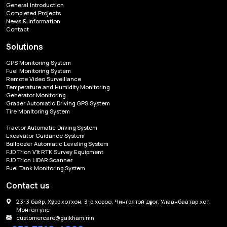
General Introduction
Completed Projects
News & Information
Contact
Solutions
GPS Monitoring System
Fuel Monitoring System
Remote Video Surveillance
Temperature and Humidity Monitoring
Generator Monitoring
Grader Automatic Driving GPS System
Tire Monitoring System
Tractor Automatic Driving System
Excavator Guidance System
Bulldozer Automatic Leveling System
FJD Trion V1t RTK Survey Equipment
FJD Trion LIDAR Scanner
Fuel Tank Monitoring System
Contact us
23-3 байр, Хүрээ хотхон, 3-р хороо, Чингэлтэй дүүрэг, Улаанбаатар хот,
Монгол улс
customercare@gaikham.mn