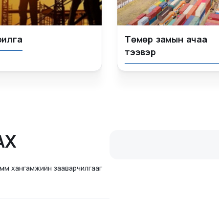
рилга
Төмөр замын ачаа
тээвэр
АХ
рамм хангамжийн зааварчилгааг