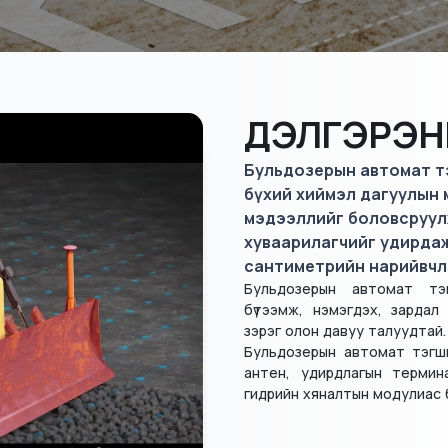
ДЭЛГЭРЭН
Бульдозерын автомат тэ
бүхий хиймэл дагуулын 
мэдээллийг боловсруул
хуваарилагчийг удирдаж
сантиметрийн нарийвчл
Бульдозерын автомат тэ
бүтээмж, нэмэгдэх, зардал
зэрэг олон давуу талуудтай.
Бульдозерын автомат тэгш
антен, удирдлагын термина
гидрийн хяналтын модулиас б