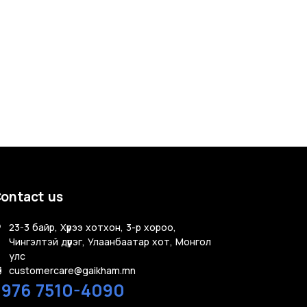
ontact us
23-3 байр, Хүрээ хотхон, 3-р хороо,
Чингэлтэй дүүрэг, Улаанбаатар хот, Монгол
улс
customercare@gaikham.mn
+976 7510-4090