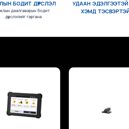
ЛЫН БОДИТ ДҮРСЛЭЛ
УДААН ЭДЭЛГЭЭТЭЙ 
жлын даалгаварын бодит
ХЭМД ТЭСВЭРТЭ
дүрслэлийг гаргана