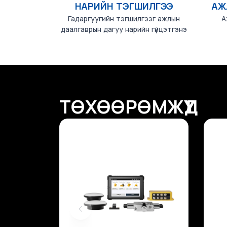
НАРИЙН ТЭГШИЛГЭЭ
АЖ
Гадаргуугийн тэгшилгээг ажлын
А
даалгаврын дагуу нарийн гүйцэтгэнэ
ТӨХӨӨРӨМЖҮҮД