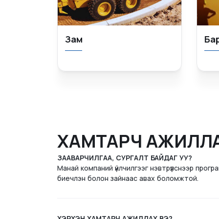
Зам
Ба
ХАМТАРЧ АЖИЛЛ
ЗААВАРЧИЛГАА, СУРГАЛТ БАЙДАГ УУ?
Манай компаний үйлчилгээг нэвтрүүлснээр прог
биечлэн болон зайнаас авах боломжтой.
ХЭРХЭН ХАМТАРЧ АЖИЛЛАХ ВЭ?