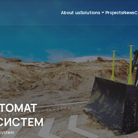
About us
Solutions
Projects
News
C
ВТОМАТ
СИСТЕМ
 System