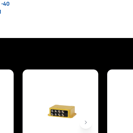
-40
Й