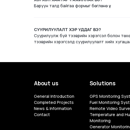
Баруун талд байгаа формыг бөглөнө үү.
СУУРИЛУУЛАЛТ ХЭР УДДАГ ВЭ?
Суурилуулж буй тээврийн хэрэгсэл болон төх
тээврийн хэрэгсэлд суурилуулалт хийх хугацаа
About us
Solutions
General Introduction
GPS Monitoring Sys
Completed Projects
Fuel Monitoring Sys
News & Information
Remote Video Survei
Contact
Temperature and Hu
Monitoring
Generator Monitorin