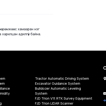
өөрөмжөөс хамааран нэг
 харилцан адилгүй байна.
C
tem
Tractor Automatic Driving System
tem
Excavator Guidance System
llance
Bulldozer Automatic Leveling
midity
System
FJD Trion V1t RTK Survey Equipment
g
FJD Trion LIDAR Scanner