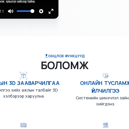
11
Mute
Settings
Enter
fullscreen
ОНЦЛОХ ФУНКЦУУД
БОЛОМЖ
ЫН 3D ЗААВАРЧИЛГАА
ОНЛАЙН ТУСЛАМ
илгээ хийх ажлын талбайг 3D
ҮЙЛЧИЛГЭЭ
хэлбэрээр харуулна
Системийн шинэчлэл зайн
хийгдэнэ.