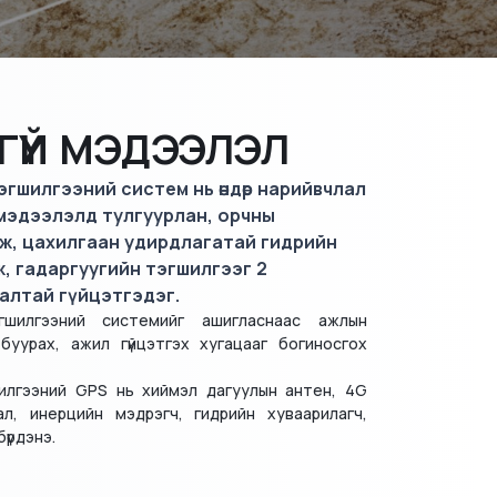
ГҮЙ МЭДЭЭЛЭЛ
гшилгээний систем нь өндөр нарийвчлал
мэдээлэлд тулгуурлан, орчны
ж, цахилгаан удирдлагатай гидрийн
, гадаргуугийн тэгшилгээг 2
алтай гүйцэтгэдэг.
гшилгээний системийг ашигласнаас ажлын
 буурах, ажил гүйцэтгэх хугацааг богиносгох
илгээний GPS нь хиймэл дагуулын антен, 4G
л, инерцийн мэдрэгч, гидрийн хуваарилагч,
үрдэнэ.