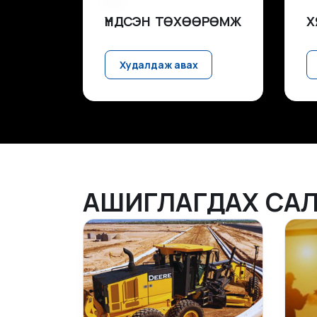
ҮНДСЭН ТӨХӨӨРӨМЖ
Х
Худалдаж авах
АШИГЛАГДАХ САЛ