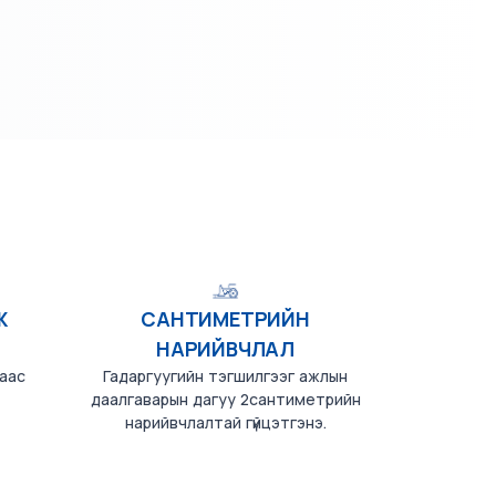
Ж
САНТИМЕТРИЙН
НАРИЙВЧЛАЛ
аас
Гадаргуугийн тэгшилгээг ажлын
даалгаварын дагуу 2сантиметрийн
нарийвчлалтай гүйцэтгэнэ.