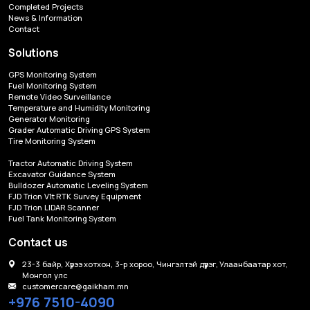
Completed Projects
News & Information
Contact
Solutions
GPS Monitoring System
Fuel Monitoring System
Remote Video Surveillance
Temperature and Humidity Monitoring
Generator Monitoring
Grader Automatic Driving GPS System
Tire Monitoring System
Tractor Automatic Driving System
Excavator Guidance System
Bulldozer Automatic Leveling System
FJD Trion V1t RTK Survey Equipment
FJD Trion LIDAR Scanner
Fuel Tank Monitoring System
Contact us
23-3 байр, Хүрээ хотхон, 3-р хороо, Чингэлтэй дүүрэг, Улаанбаатар хот,
Монгол улс
customercare@gaikham.mn
+976 7510-4090