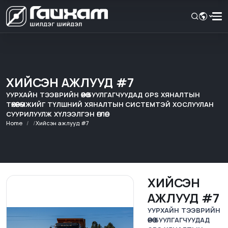
ХИЙСЭН АЖЛУУД #7
УУРХАЙН ТЭЭВРИЙН ӨӨРӨӨ БУУЛГАГЧУУДАД GPS ХЯНАЛТЫН
ТӨХӨӨРӨМЖИЙГ ТҮЛШНИЙ ХЯНАЛТЫН СИСТЕМТЭЙ ХОСЛУУЛАН
СУУРИЛУУЛЖ ХҮЛЭЭЛГЭН ӨГЛӨӨ.
Home
Хийсэн ажлууд #7
ХИЙСЭН
АЖЛУУД #7
УУРХАЙН ТЭЭВРИЙН
ӨӨРӨӨ БУУЛГАГЧУУДАД