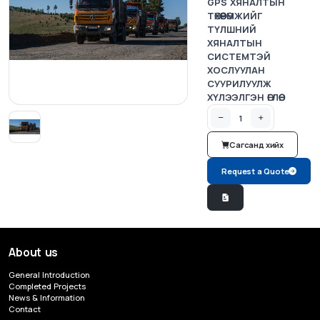
GPS ХЯНАЛТЫН
ТӨХӨӨРӨМЖИЙГ
ТҮЛШНИЙ
ХЯНАЛТЫН
СИСТЕМТЭЙ
ХОСЛУУЛАН
СУУРИЛУУЛЖ
ХҮЛЭЭЛГЭН ӨГЛӨӨ.
Сагсанд хийх
Request a Quote
About us
General Introduction
Completed Projects
News & Information
Contact