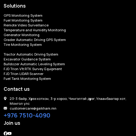
Solutions
GPS Monitoring System
Fuel Monitoring System
Remote Video Surveillance
Temperature and Humidity Monitoring
Generator Monitoring
Grader Automatic Driving GPS System
Tire Monitoring System
Tractor Automatic Driving System
Excavator Guidance System
Bulldozer Automatic Leveling System
FJD Trion V1t RTK Survey Equipment
FJD Trion LIDAR Scanner
Fuel Tank Monitoring System
Contact us
23-3 байр, Хүрээ хотхон, 3-р хороо, Чингэлтэй дүүрэг, Улаанбаатар хот,
Монгол улс
customercare@gaikham.mn
+976 7510-4090
Join us